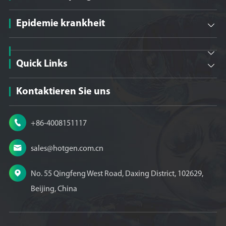
Epidemie krankheit


Quick Links

Kontaktieren Sie uns

+86-4008151117

sales@hotgen.com.cn

No. 55 Qingfeng West Road, Daxing District, 102629,
Beijing, China