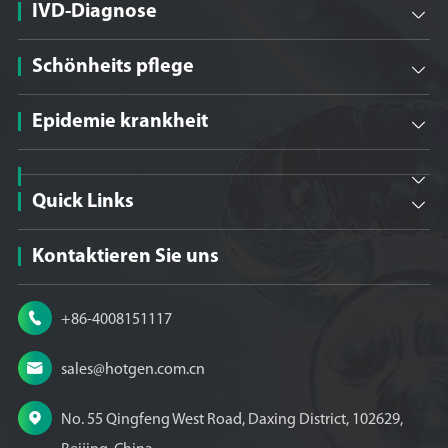
IVD-Diagnose

Schönheits pflege

Epidemie krankheit


Quick Links

Kontaktieren Sie uns

+86-4008151117

sales@hotgen.com.cn

No. 55 Qingfeng West Road, Daxing District, 102629,