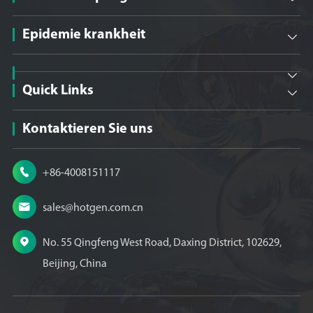
Epidemie krankheit


Quick Links

Kontaktieren Sie uns

+86-4008151117

sales@hotgen.com.cn

No. 55 Qingfeng West Road, Daxing District, 102629,
Beijing, China