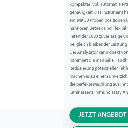
kompaktes, voll automat isiert
genauigkeit. Das Instrument ha
ein. Mit 30 Proben positionen
nahtlosen Betrieb und Flexibilit
liefert der C800 zuverlässige u
bei gleich bleibender Leistung
Der Analysator kann direkt vo
minimiert die manuelle Handh
Reduzierung potenzieller Fehle
machen es zu einem unverzicht
die perfekte Mischung aus In
lumineszenz Immuno assay Ana
JETZT ANGEBOT