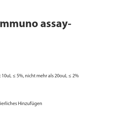
Immuno assay-
: 10uL ≤ 5%, nicht mehr als 20ouL ≤ 2%
uierliches Hinzufügen