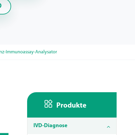
D
nz-Immunoassay-Analysator

Produkte
IVD-Diagnose