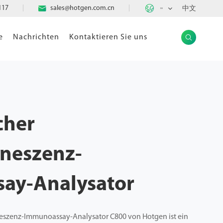

117

sales@hotgen.com.cn
中文
DE
e
Nachrichten
Kontaktieren Sie uns

cher
neszenz-
ay-Analysator
szenz-Immunoassay-Analysator C800 von Hotgen ist ein