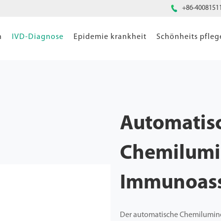

+86-4008151
n
IVD-Diagnose
Epidemie krankheit
Schönheits pfleg
Automatis
Chemilumi
Immunoass
Der automatische Chemilumine