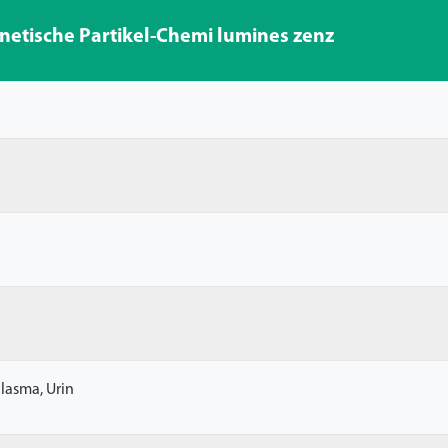
tische Partikel-Chemi lumines zenz
Plasma, Urin