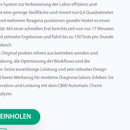
es System zur Verbesserung der Labor effizienz und-
t eine geringe Stellfläche und nimmt nur 0,4 Quadratmeter
 und mehreren Reagenz positionen gewähr leistet es einen
ät. Mit einer schnellen Erst berichts zeit von nur 17 Minuten
nd zeitnahe Ergebnisse und führt bis zu 150 Tests pro Stunde
 durch.
n Original proben röhren aus betrieben werden und
abung, die Optimierung der Workflows und die
r. Seine zuverlässige Leistung und sein robustes Design
 baren Werkzeug für moderne Diagnose labors. Erleben Sie
novation und Leistung mit dem C800 Automatic Chemi
lyzer.
 EINHOLEN