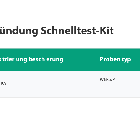
bündung Schnelltest-Kit
s trier ung besch erung
Proben typ
WB/S/P
MPA