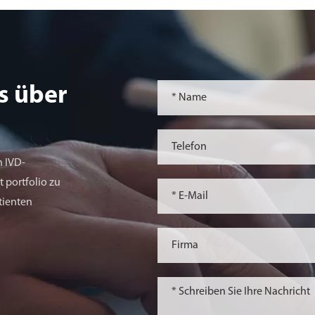
s über
n IVD-
 portfolio zu
tienten