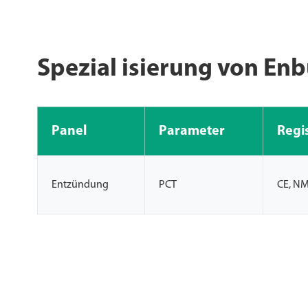
Spezial isierung von En
Panel
Parameter
Regi
Entzündung
PCT
CE, N