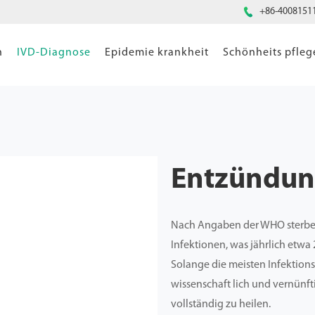

+86-4008151
n
IVD-Diagnose
Epidemie krankheit
Schönheits pfleg
Entzündung
Nach Angaben der WHO sterben
Infektionen, was jährlich etwa 
Solange die meisten Infektions
wissenschaft lich und vernünftig
vollständig zu heilen.