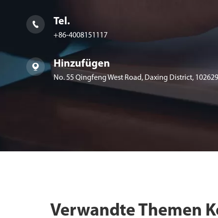
Tel.

+86-4008151117
Hinzufügen

No. 55 Qingfeng West Road, Daxing District, 102629,
Verwandte Themen Kol