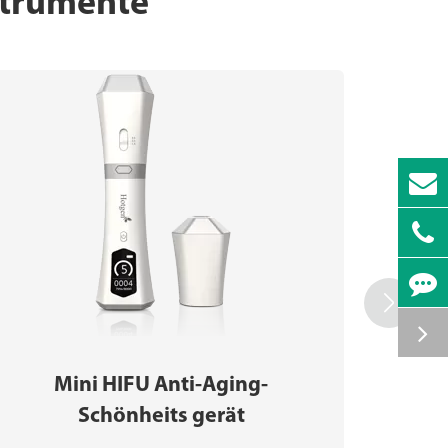
trumente

Mini HIFU Anti-Aging-
Schönheits gerät
Spr