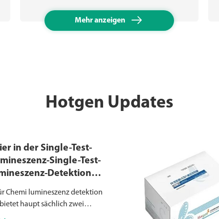

Mehr anzeigen
Hotgen Updates
er in der Single-Test-
mineszenz-Single-Test-
mineszenz-Detektion
en der Serie MQ60
ür Chemi lumineszenz detektion
bietet haupt sächlich zwei
 formate: Single-Test-Chemi