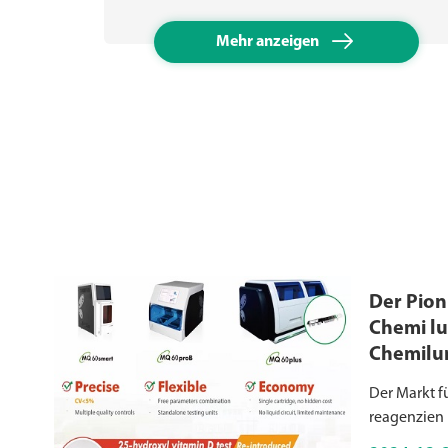

Mehr anzeigen
Der Pioni
Chemi lu
Chemilu
reagenzi
Der Markt f
reagenzien 
Verpackungs