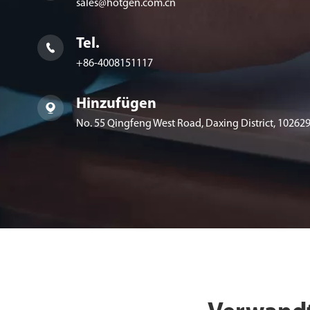
sales@hotgen.com.cn
Tel.

+86-4008151117
Hinzufügen

No. 55 Qingfeng West Road, Daxing District, 102629,