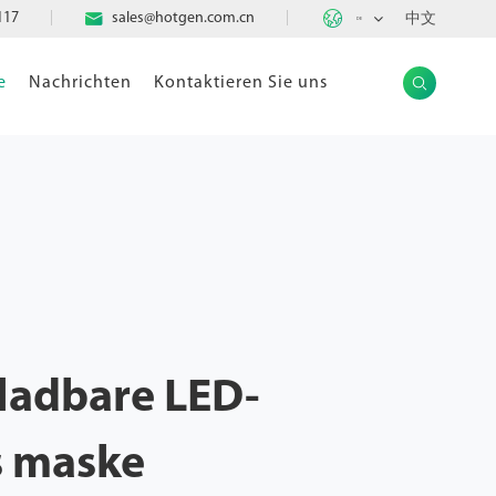

117

sales@hotgen.com.cn
中文
DE
e
Nachrichten
Kontaktieren Sie uns

ladbare LED-
s maske