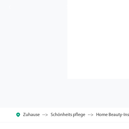



Zuhause
Schönheits pflege
Home Beauty-In