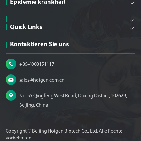
Epidemie krankheit


Quick Links

Kontaktieren Sie uns

+86-4008151117

sales@hotgen.com.cn

No. 55 Qingfeng West Road, Daxing District, 102629,
Beijing, China
Copyright ©
Beijing Hotgen Biotech Co., Ltd.
Alle Rechte
vorbehalten.