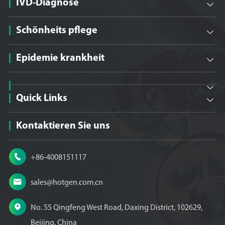
IVD-Diagnose

Schönheits pflege

Epidemie krankheit


Quick Links

Kontaktieren Sie uns

+86-4008151117

sales@hotgen.com.cn

No. 55 Qingfeng West Road, Daxing District, 102629,
Beijing, China